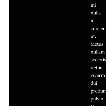
mi
nulla
in
conseq
ut.
Metus,
nullam
sceleri
netus
viverra
dui
pretiu
pulvina