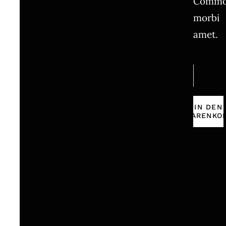
Comm
morbi
amet.
Char
Siu
&
IN DEN
WARENKO
Sushis
Menge