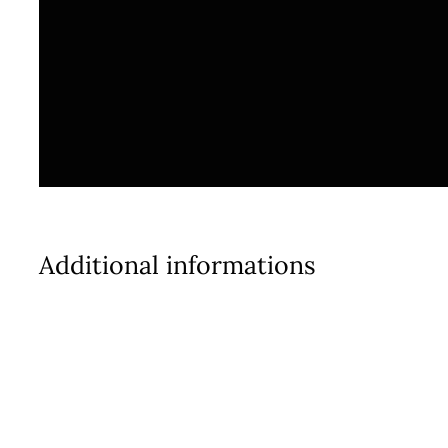
Additional informations
Quisque velit nisi, pretium ut lacinia in,
elementum id enim. Donec sollicitudin
molestie malesuada. Proin eget tortor
risus. Nulla porttitor accumsan tincidunt.