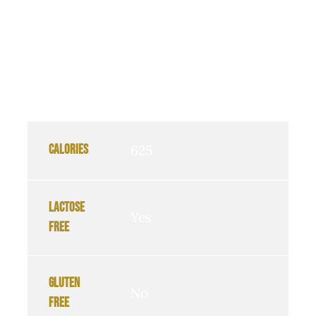
Curabitur arcu erat, accumsan id
imperdiet et, porttitor at sem. Donec
sollicitudin molestie malesuada.
Calories
625
Lactose
Yes
free
Gluten
No
free