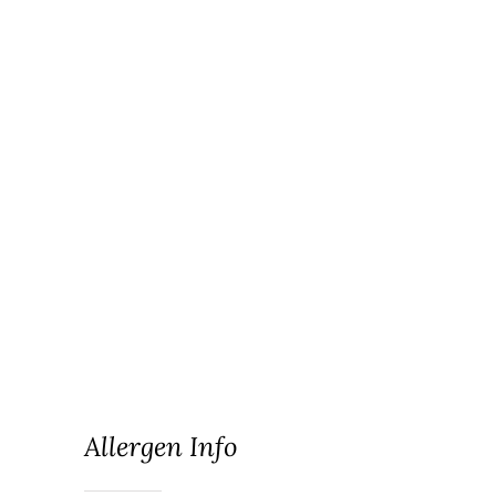
netus viverra dui pretium
pulvinar. Commodo morbi amet.
Amet arcu eget nibh vitae, lectus
aliquam enim ultrices. Mi
hendrerit tempor eu, tempus
risus laoreet et. Tellus adipiscing
mi commodo, risus tempor
volutpat amet cum. Enim quam
sed fermentum dui ut diam eros,
nisl, orci.
Allergen Info