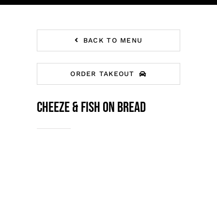
BACK TO MENU
ORDER TAKEOUT
Cheeze & Fish on bread
Tristique tempus condimentum
diam donec. Condimentum
ullamcorper sit elementum
hendrerit mi nulla in consequat,
ut. Metus, nullam scelerisque